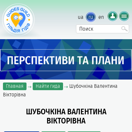
ua
ru
en
Главная
Найти гида
Шубочкіна Валентина
Вікторівна
ШУБОЧКІНА ВАЛЕНТИНА
ВІКТОРІВНА