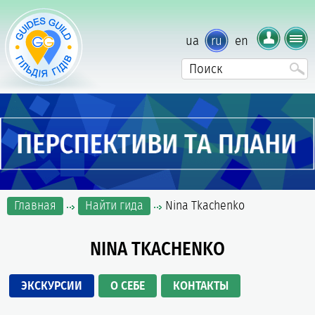
ua
ru
en
Главная
Найти гида
Nina Tkachenko
NINA TKACHENKO
ЭКСКУРСИИ
О СЕБЕ
КОНТАКТЫ