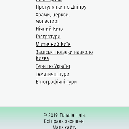
Прогулянки по Дніпру
Храми, церкви,
монастирі
Нічний Київ
Гастротури
Містичний Київ
Заміські поїздки навколо
Києва
Тури по Україні
Тематичні тури
Етнографічні тури
© 2019. Гільдія гідів.
Всі права захищені.
Мапа сайту