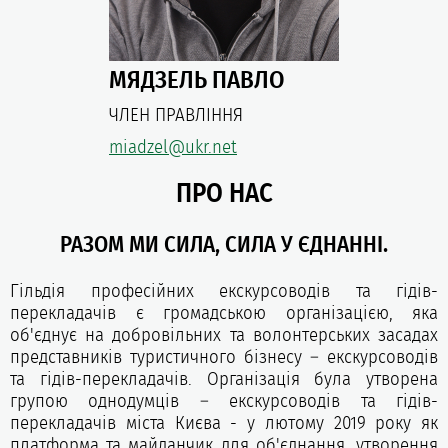
МЯДЗЕЛЬ ПАВЛО
ЧЛЕН ПРАВЛІННЯ
miadzel@ukr.net
ПРО НАС
РАЗОМ МИ СИЛА, СИЛА У ЄДНАННІ.
Гільдія професійних екскурсоводів та гідів-
перекладачів є громадською організацією, яка
об'єднує на добровільних та волонтерських засадах
представників туристичного бізнесу – екскурсоводів
та гідів-перекладачів. Організація була утворена
групою однодумців – екскурсоводів та гідів-
перекладачів міста Києва - у лютому 2019 року як
платформа та майданчик для об'єднання, утворення