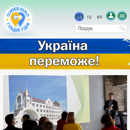
ua
ru
en