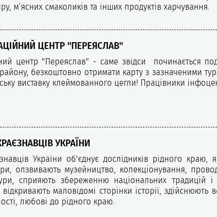
ру, м’ясних смаколиків та інших продуктів харчування.
ЦІЙНИЙ ЦЕНТР "ПЕРЕЯСЛАВ"
ий центр "Переяслав" - саме звідси починається под
і району, безкоштовно отримати карту з зазначеними ту
рську виставку клеймованного цегли! Працівники інфоцен
КРАЄЗНАВЦІВ УКРАЇНИ
знавців України об'єднує дослідників рідного краю, 
тури, олзвивають музейництво, колекціонування, провод
тури, сприяють збереженню національних традицій і 
, відкривають маловідомі сторінки історії, здійснюють
ості, любові до рідного краю.