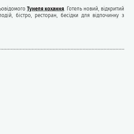
ньовідомого
Тунеля кохання
. Готель новий, відкритий
одій, бістро, ресторан, бесідки для відпочинку з