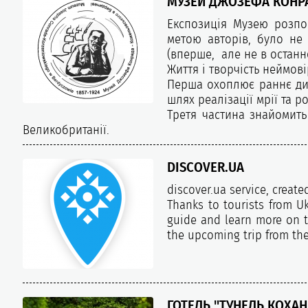
МУЗЕЙ ДЖОЗЕФА КОНР
Експозиція Музею розпо
метою авторів, було не 
(вперше, але не в останн
Життя і творчість неймові
Перша охоплює раннє дит
шлях реалізації мрії та р
Третя частина знайомить
Великобританії.
DISCOVER.UA
discover.ua service, creat
Thanks to tourists from Uk
guide and learn more on th
the upcoming trip from the
ГОТЕЛЬ "ТУНЕЛЬ КОХАН