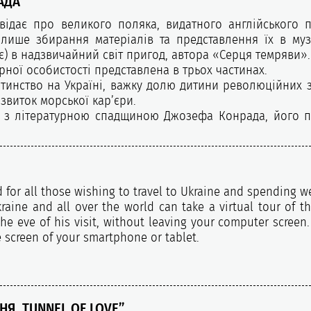
АДА
відає про великого поляка, видатного англійського 
лише збирання матеріалів та представлення їх в музе
є) в надзвичайний світ пригод, автора «Серця темряви».
рної особистості представлена в трьох частинах.
инство на Україні, важку долю дитини революційних за
озвиток морської кар’єри.
 з літературною спадщиною Джозефа Конрада, його по
ed for all those wishing to travel to Ukraine and spending 
raine and all over the world can take a virtual tour of th
e eve of his visit, without leaving your computer screen.
 screen of your smartphone or tablet.
НЯ. TUNNEL OF LOVE”