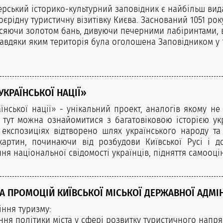
ський історико-культурний заповідник є найбільш видат
оєрідну туристичну візитівку Києва. Заснований 1051 р
 сяючи золотом бань, дивуючи печерними лабіринтами, 
 завдяки яким територія була оголошена Заповідником у 
КРАЇНСЬКОЇ НАЦІЇ»
нської нації» - унікальний проект, аналогів якому не 
и тут можна ознайомитися з багатовіковою історією укр
 експозиціях відтворено шлях українського народу т
 картин, починаючи від розбудови Київської Русі і 
 національної свідомості українців, підняття самооцінк
А ПРОМОЦІЙ КИЇВСЬКОЇ МІСЬКОЇ ДЕРЖАВНОЇ АДМІН
іння туризму:
ня політики міста у сфері розвитку туристичного напрям