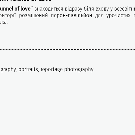
unnel of love”
знаходиться відразу біля входу у всесвіт
риторії розміщений перон-павільйон для урочистих п
вка.
graphy, portraits, reportage photography.
1
Show