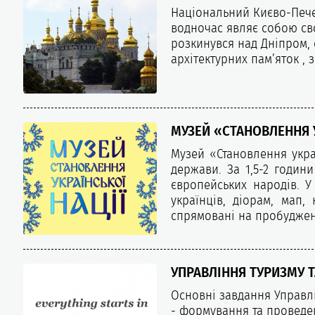
Національний Києво-Печер
водночас являє собою св
розкинувся над Дніпром,
архітектурних пам’яток ,
МУЗЕЙ «СТАНОВЛЕННЯ У
Музей «Становлення украї
держави. За 1,5-2 годин
європейських народів. У
українців, діорам, мап,
спрямовані на пробудження
УПРАВЛІННЯ ТУРИЗМУ Т
Основні завдання Управл
- формування та проведен