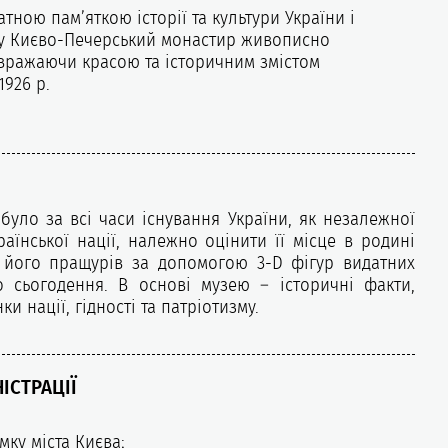
ною пам’яткою історії та культури України і
оку Києво-Печерський монастир живописно
вражаючи красою та історичним змістом
1926 р.
було за всі часи існування України, як незалежної
аїнської нації, належно оцінити її місце в родині
а його пращурів за допомогою 3-D фігур видатних
до сьогодення. В основі музею – історичні факти,
и нації, гідності та патріотизму.
ІСТРАЦІЇ
ку міста Києва;