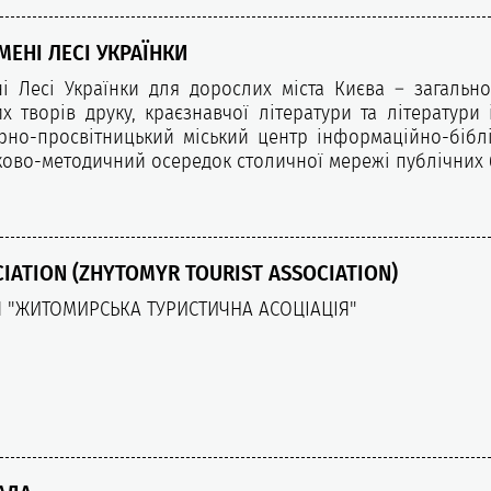
МЕНІ ЛЕСІ УКРАЇНКИ
ні Лесі Українки для дорослих міста Києва – загально
х творів друку, краєзнавчої літератури та літерату
урно-просвітницький міський центр інформаційно-біблі
уково-методичний осередок столичної мережі публічних 
CIATION (ZHYTOMYR TOURIST ASSOCIATION)
 "ЖИТОМИРСЬКА ТУРИСТИЧНА АСОЦІАЦІЯ"