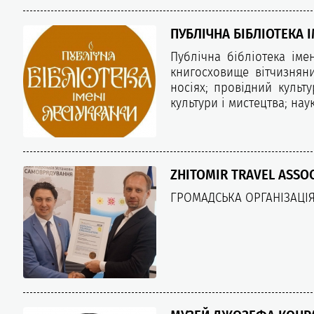
ПУБЛІЧНА БІБЛІОТЕКА І
Публічна бібліотека іме
книгосховище вітчизняни
носіях; провідний культ
культури і мистецтва; на
ZHITOMIR TRAVEL ASSO
ГРОМАДСЬКА ОРГАНІЗАЦІЯ