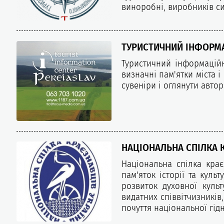
виноробні, виробників си
ТУРИСТИЧНИЙ ІНФОРМА
Туристичний інформаційн
визначні пам'ятки міста 
сувеніри і оглянути авто
НАЦІОНАЛЬНА СПІЛКА 
Національна спілка крає
пам'яток історії та куль
розвиток духовної куль
видатних співвітчизників
почуття національної гідн