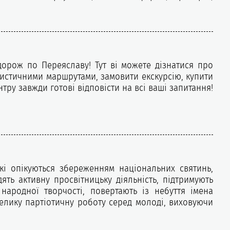
орож по Переяславу! Тут ві можете дізнатися про
ристичними маршрутами, замовити екскурсію, купити
тру завжди готові відповісти на всі ваші запитання!
які опікуються збереженням національних святинь,
ять активну просвітницьку діяльність, підтримують
народної творчості, повертають із небуття імена
 велику партіотичну роботу серед молоді, виховуючи