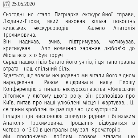
25.05.2020
Сьогодні не стало Патріарха екскурсійної справи,
Людини-Епохи, який виховав кілька поколінь
київських екскурсоводів - Халепо Анатолія
Трохимовича.
Він надихав, вчив, підтримував, мотивував,
критикував ... Але незмінно заражав любов'ю до
Міста всіх, хто був поруч.
Серед наших гідів багато його учнів, і ця непоправна
втрата - наш спільний біль.
Здається, ще зовсім нещодавно ми вітали його з днем
народження... Разом відкривали нашу Першу
Конференцію з питань екскурсознавства «Київський
літопис» у лютому цього року: він розповідав про
Київ, питав про наші улюблені місця і жартував... Ці
світлини зроблені як раз під час цих зустрічей...
Гільдія гідів висловлює співчуття рідним і близьким
Анатолія Трохимовича. Прощання відбудеться в
четвер, о 13:00 в центральному залі Крематорію.
Ми пропонуємо добрим словом згадати цю